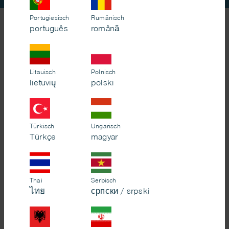
Portugiesisch
Rumänisch
Gemeinsam handeln
português
română
gegen Menschenhandel
Litauisch
Polnisch
contra ist die Fachstelle gegen Frauenhandel in Schleswig-
lietuvių
polski
Holstein. Die Arbeit wird finanziert durch das
Ministerium für
Soziales, Jugend, Familie, Senioren, Integration und
Gleichstellung des Landes Schleswig-Holstein
und durch die
Evangelisch-Lutherische Kirche in Norddeutschland
.
Türkisch
Ungarisch
Türkçe
magyar
contra ist in der Beratungslandschaft Schleswig-Holsteins die
einzige Fachstelle, die auf professionelle Beratung und
Unterstützung von Frauen-/Menschenhandel betroffener
Personen spezialisiert ist. Die Fachstelle contra hat ihren Sitz in
Thai
Serbisch
Kiel und organisiert von dort aus die mobile Beratung und
ไทย
српски / srpski
Aktivitäten für ganz Schleswig-Holstein.
Wir handeln nach den Qualitätsstandards des
KOK e.V.