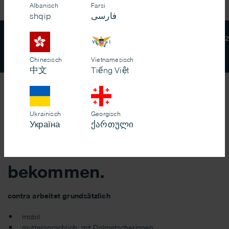
Albanisch
Farsi
shqip
فارسی
In besonders dringenden Fällen oder wenn Sie Schutz
(Tel.
0800-0 116 016
)
wenden.
Chinesisch
Vietnamesisch
中文
Tiếng Việt
Hier können Sie eine
Ukrainisch
Georgisch
aktuelle Einsicht in die
Україна
ქართული
Arbeit von contra
bekommen.
contra arbeitet grundsätzlich
mobil
muttersprachlich, mit Dolmetscherinnen