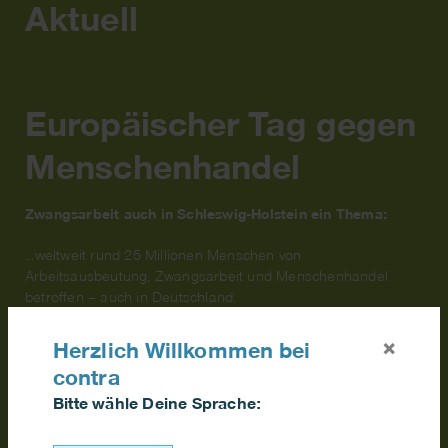
Aktuell
Europäischer Tag gegen
Menschenhandel
Zwangsarbeit auch in Schleswig-Holstein ein Thema:
...weltweit rund 25 Millionen Menschen von
Arbeitsausbeutung, Zwangsarbeit und Menschenhandel
betroffen – auch in Deutschland.
weiter lesen
×
Herzlich Willkommen bei
contra
Bitte wähle Deine Sprache:
UNTERSTÜTZEN SIE UNS