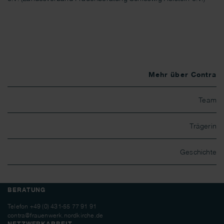
Mehr über Contra
Team
Trägerin
Geschichte
BERATUNG
Telefon
+49 (0) 431-55 77 91 91
contra@frauenwerk.nordkirche.de
NETZWERKARBEIT