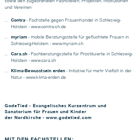
sowie den zugeordneten Fachstellen, Projekten, Institutionen
und Vereinen
Contra
- Fachstelle gegen Frauenhandel in Schleswig-
Holstein -
www.contra-sh.de
myriam
- mobile Beratungsstelle für geflüchtete Frauen in
Schleswig-Holstein -
www.myriam.sh
Cara.sh
- Fachberatungsstelle für Prostituierte in Schleswig-
Holstein -
www.cara.sh
Klima-Bewusstsein erden
- Initiative für mehr Vielfalt in der
Natur -
www.klima-erden.de
GodeTied -
Evangelisches Kurzentrum und
Sanatorium für Frauen und Kinder
der Nordkirche -
www.godetied.com
MIT DEN FACHSTELLEN: