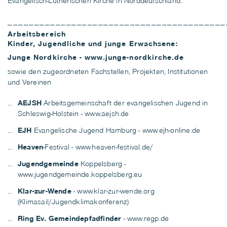
Evangelisch-Lutherischen Kirche in Norddeutschland:
_________________________________________
Arbeitsbereich
Kinder, Jugendliche und junge Erwachsene:
Junge Nordkirche
-
www.junge-nordkirche.de
sowie den zugeordneten Fachstellen, Projekten, Institutionen
und Vereinen
AEJSH
Arbeitsgemeinschaft der evangelischen Jugend in
Schleswig-Holstein -
www.aejsh.de
EJH
Evangelische Jugend Hamburg -
www.ejh-online.de
Heaven
-Festival -
www.heaven-festival.de/
Jugendgemeinde
Koppelsberg -
www.jugendgemeinde.koppelsberg.eu
Klar-zur-Wende
-
www.klar-zur-wende.org
(Klimasail/Jugendklimakonferenz)
Ring Ev. Gemeindepfadfinder
-
www.regp.de