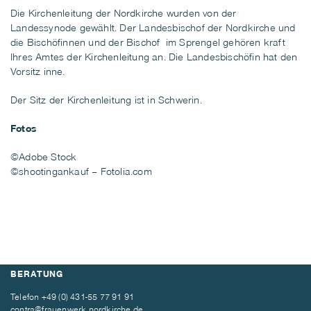
Die Kirchenleitung der Nordkirche wurden von der
Landessynode
gewählt. Der Landesbischof der Nordkirche und
die
Bischöfinnen und der Bischof
im Sprengel gehören kraft
Ihres Amtes der Kirchenleitung an. Die
Landesbischöfin
hat den
Vorsitz inne.
Der Sitz der Kirchenleitung ist in Schwerin.
Fotos
©Adobe Stock
©shootingankauf –
Fotolia.com
BERATUNG
Telefon
+49 (0) 431-55 77 91 91
contra@frauenwerk.nordkirche.de