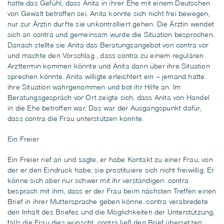
hatte das Gefühl, dass Anita in ihrer Ehe mit einem Deutschen
von Gewalt betroffen sei. Anita konnte sich nicht frei bewegen,
nur zur Ärztin durfte sie unkontrolliert gehen. Die Ärztin wendet
sich an contra und gemeinsam wurde die Situation besprochen.
Danach stellte sie Anita das Beratungsangebot von contra vor
und machte den Vorschlag , dass contra zu einem regulären
Arzttermin kommen könnte und Anita dann über ihre Situation
sprechen könnte. Anita willigte erleichtert ein – jemand hatte
ihre Situation wahrgenommen und bot ihr Hilfe an. Im
Beratungsgespräch vor Ort zeigte sich, dass Anita von Handel
in die Ehe betroffen war. Das war der Ausgangspunkt dafür,
dass contra die Frau unterstützen konnte.
Ein Freier
Ein Freier rief an und sagte, er habe Kontakt zu einer Frau, von
der er den Eindruck habe, sie prostituiere sich nicht freiwillig. Er
könne sich aber nur schwer mit ihr verständigen. contra
besprach mit ihm, dass er der Frau beim nächsten Treffen einen
Brief in ihrer Muttersprache geben könne. contra verabredete
den Inhalt des Briefes und die Möglichkeiten der Unterstützung,
falls die Frau dies wünscht. contra ließ den Brief übersetzen.