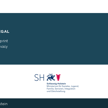
EGAL
print
ivacy
stein