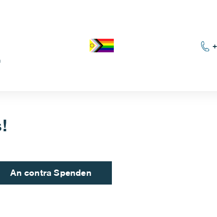
+
!
An contra Spenden